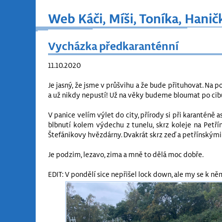
Web Káči, Míši, Toníka, Hanič
Vycházka předkaranténní
11.10.2020
Je jasný, že jsme v průšvihu a že bude přituhovat. Na 
a už nikdy nepustí! Už na věky budeme bloumat po cib
V panice velím výlet do city, přírody si při karanténě
blbnutí kolem výdechu z tunelu, skrz koleje na Petří
Štefánikovy hvězdárny. Dvakrát skrz zeď a petřínskými
Je podzim, lezavo, zima a mně to dělá moc dobře.
EDIT: V pondělí sice nepřišel lock down, ale my se k 