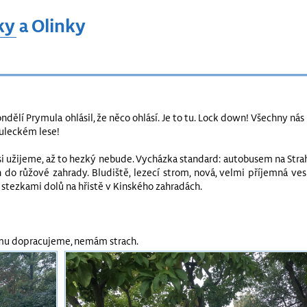
ky a Olinky
pondělí Prymula ohlásil, že něco ohlásí. Je to tu. Lock down! Všechny 
uleckém lese!
 asi užijeme, až to hezký nebude. Vycházka standard: autobusem na Stra
n do růžové zahrady. Bludiště, lezecí strom, nová, velmi příjemná ve
 stezkami dolů na hřistě v Kinského zahradách.
němu dopracujeme, nemám strach.