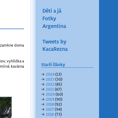
Děti a já
Fotky
Argentina
Tweets by
nás zamkne doma
KacaRezna
hov, vyhlídka a
Starší články
smírná kavárna
→
2024
(13)
→
2023
(30)
→
2022
(45)
→
2021
(67)
→
2020
(60)
→
2019
(90)
→
2018
(92)
→
2017
(94)
→
2016
(73)