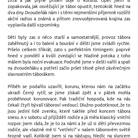
zítra a jak plyne příběh boje o korunu. Opět jsem si
zopakovala, jak osvěžující je tábor opustit, tentokrát hned na
dva dny. Dvoudeňák nám i s těmi nejmenšími příjemně rozšířil
akční radius a známá a přitom znovuobjevovaná krajina zas
vyplavila další vzpomínky.
Děti byly zas o něco starší a samostatnější, provoz tábora
zaběhnutý a i to balení a bourání v děšti jsme zvládli rychle.
Pršelo celkem třikrát, zato s perfektním timingem: poprvé
hned v pondělí a kvůli zvedající se hladině potoka z toho
málem byla noční evakuace. Podruhé jsme v dešti vařili a spali
na dvoudeňáku a potřetí začlo pršet těsně před závěrečným
slavnostním táborákem.
Příběh se podařilo uzavřít, korunu, kterou nám na začátku
ukradl Černý rytíř, se jsme získali zpět a v pátek mohla
proběhnout korunovace. Pak tradiční hospoda, kde na nás
čekali čtyři bývalí táboroví vedoucí. Dlužno podotknout, že to
jsou jediní lidé zvenku, které takhle před koncem tábora
snesu. A v sobotu už přijížděli rodiče a já měla klasický vnitřní
rozpor: jsem ráda, že je to za námi a že už si děti převezmou
rodiče, ale vlastně mě ti "vetřelci" v našem táborovém světě
hrozně vadí. Kolikrát jsem si na nástupu, hledíc na sluncem