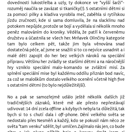
dovednosti lukostřelba a uzly, ty dokonce ve "vyšší šarži"-
rozuměj naučila se zavázat si tkaničky(!). S ostatními dětmi si
za pomoci pilky a kladiva vyrobila meč, zaběhla si rytířskou
jízdu zručnosti, kde si sama domluvila, že na slacklinu nad
potokem nepůjde, protože se bojí a vydělala si několik mnoho
peněz malováním do kroniky. Věděla, že patří k červenému
družstvu a účastnila se všech her. Mrňavek Olinčiny kategorie
tam bylo celkem pět, takže jim byla věnována snad
dostatečná péče, ač jsme se snažili si to co nejvíce usnadnit a i
malé děti zapojit do her bez velkých nároků na speciální
přípravu. Většinu her zvládly se staršími dětmi a na náročnější
hry vzniklo speciální malo-komando se zvláštní misí. Za
splnění speciální mise byl každému oddílu přiznán bod navíc,
za což se maloškům dostalo velkého ocenění včetně high five
s ostatními dětmi (to bylo nejdůležitější).
No a pak se samozřejmě událo ještě několik dalších již
tradičnějších zázraků, které mě ale přesto nepřestávají
udivovat: 14 dní zcela offline a kdybych nebyla ta důležitá, tak
bych si to s chutí dala i off-phone. Dění velkého světa se
nedostalo přes Nesměň a každý, kdo se pokusil nám něco ze
světa "tam venku" sdělit, byl umlčen. Zajímalo nás jen, co bude