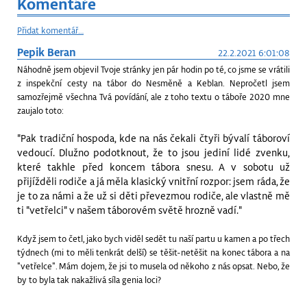
Komentáře
Přidat komentář…
Pepik Beran
22.2.2021 6:01:08
Náhodně jsem objevil Tvoje stránky jen pár hodin po té, co jsme se vrátili
z inspekční cesty na tábor do Nesměně a Keblan. Nepročetl jsem
samozřejmě všechna Tvá povídání, ale z toho textu o táboře 2020 mne
zaujalo toto:
"Pak tradiční hospoda, kde na nás čekali čtyři bývalí táboroví
vedoucí. Dlužno podotknout, že to jsou jediní lidé zvenku,
které takhle před koncem tábora snesu. A v sobotu už
přijížděli rodiče a já měla klasický vnitřní rozpor: jsem ráda, že
je to za námi a že už si děti převezmou rodiče, ale vlastně mě
ti "vetřelci" v našem táborovém světě hrozně vadí."
Když jsem to četl, jako bych viděl sedět tu naší partu u kamen a po třech
týdnech (mi to měli tenkrát delší) se těšit-netěšit na konec tábora a na
"vetřelce". Mám dojem, že jsi to musela od někoho z nás opsat. Nebo, že
by to byla tak nakažlivá síla genia loci?