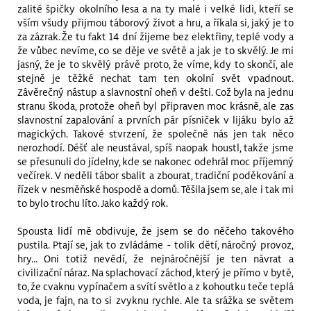
zalité špičky okolního lesa a na ty malé i velké lidi, kteří se
vším všudy přijmou táborový život a hru, a říkala si, jaký je to
za zázrak. Že tu fakt 14 dní žijeme bez elektřiny, teplé vody a
že vůbec nevíme, co se děje ve světě a jak je to skvělý. Je mi
jasný, že je to skvělý právě proto, že víme, kdy to skončí, ale
stejně je těžké nechat tam ten okolní svět vpadnout.
Závěrečný nástup a slavnostní oheň v dešti. Což byla na jednu
stranu škoda, protože oheň byl připraven moc krásně, ale zas
slavnostní zapalování a prvních pár písniček v lijáku bylo až
magických. Takové stvrzení, že společně nás jen tak něco
nerozhodí. Déšť ale neustával, spíš naopak houstl, takže jsme
se přesunuli do jídelny, kde se nakonec odehrál moc příjemný
večírek. V neděli tábor sbalit a zbourat, tradiční poděkování a
řízek v nesměňské hospodě a domů. Těšila jsem se, ale i tak mi
to bylo trochu líto. Jako každý rok.
Spousta lidí mě obdivuje, že jsem se do něčeho takového
pustila. Ptají se, jak to zvládáme - tolik dětí, náročný provoz,
hry... Oni totiž nevědí, že nejnáročnější je ten návrat a
civilizační náraz. Na splachovací záchod, který je přímo v bytě,
to, že cvaknu vypínačem a svítí světlo a z kohoutku teče teplá
voda, je fajn, na to si zvyknu rychle. Ale ta srážka se světem