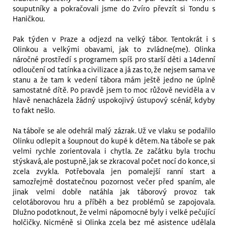
souputníky a pokračovali jsme do Zvíro převzít si Tondu s
Haničkou.
Pak týden v Praze a odjezd na velký tábor. Tentokrát i s
Olinkou a velkými obavami, jak to zvládne(me). Olinka
náročné prostředí s programem spíš pro starší děti a 14denní
odloučení od tatínka a civilizace a já zas to, že nejsem sama ve
stanu a že tam k vedení tábora mám ještě jedno ne úplně
samostatné dítě. Po pravdě jsem to moc růžově neviděla a v
hlavě nenacházela žádný uspokojivý ústupový scénář, kdyby
to fakt nešlo.
Na táboře se ale odehrál malý zázrak. Už ve vlaku se podařilo
Olinku odlepit a šoupnout do kupé k dětem. Na táboře se pak
velmi rychle zorientovala i chytla. Ze začátku byla trochu
stýskavá, ale postupně, jak se zkracoval počet nocí do konce, si
zcela zvykla. Potřebovala jen pomalejší ranní start a
samozřejmě dostatečnou pozornost večer před spaním, ale
jinak velmi dobře natáhla jak táborový provoz tak
celotáborovou hru a příběh a bez problémů se zapojovala.
Dlužno podotknout, že velmi nápomocné byly i velké pečující
holčičky. Nicméně si Olinka zcela bez mé asistence udělala