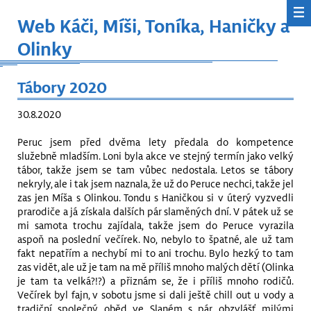
Web Káči, Míši, Toníka, Haničky a
Olinky
Tábory 2020
30.8.2020
Peruc jsem před dvěma lety předala do kompetence
služebně mladším. Loni byla akce ve stejný termín jako velký
tábor, takže jsem se tam vůbec nedostala. Letos se tábory
nekryly, ale i tak jsem naznala, že už do Peruce nechci, takže jel
zas jen Míša s Olinkou. Tondu s Haničkou si v úterý vyzvedli
prarodiče a já získala dalších pár slaměných dní. V pátek už se
mi samota trochu zajídala, takže jsem do Peruce vyrazila
aspoň na poslední večírek. No, nebylo to špatné, ale už tam
fakt nepatřím a nechybí mi to ani trochu. Bylo hezký to tam
zas vidět, ale už je tam na mě příliš mnoho malých dětí (Olinka
je tam ta velká?!?) a přiznám se, že i příliš mnoho rodičů.
Večírek byl fajn, v sobotu jsme si dali ještě chill out u vody a
tradiční společný oběd ve Slaném s pár obzvlášť milými