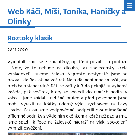
Web Káči, Míši, Toníka, Haničky a
Olinky
Roztoky klasik
28.11.2020
Vymotali jsme se z karantény, opatření povolila a protože
tušíme, že to nebude na dlouho, tak společensky zcela
vyhladovělí kujeme železo. Naprosto nestydatě jsme se
pozvali do Roztok na večírek. No a dál není moc co psát, vše
probíhalo standardně. Děti se zašily k B. do pokojíčku, výborná
večeře, pak večírek, který se vyvedl do ranních hodin. V
sobotu jsme snídali tradičně brufen a před polednem jsme
mohli vyrazit na krátký úderný výlet sychravem na Levý
Hradec. Cestou jsme zodpovědně podpořili dva mimořádně
příjemné podniky s výdejním okénkem a ještě než padla tma,
jsme spadli k řece na žalovské nádraží na vlak. Spokojení,
vymrzlí, osvěžení.