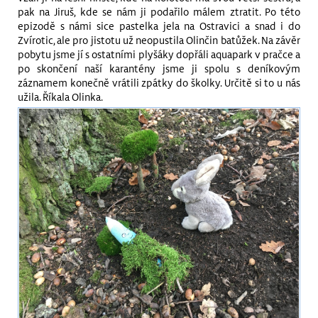
pak na Jiruš, kde se nám ji podařilo málem ztratit. Po této
epizodě s námi sice pastelka jela na Ostravici a snad i do
Zvírotic, ale pro jistotu už neopustila Olinčin batůžek. Na závěr
pobytu jsme jí s ostatními plyšáky dopřáli aquapark v pračce a
po skončení naší karantény jsme ji spolu s deníkovým
záznamem konečně vrátili zpátky do školky. Určitě si to u nás
užila. Říkala Olinka.