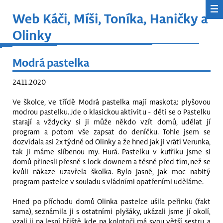
Web Káči, Míši, Toníka, Haničky a
Olinky
Modrá pastelka
24.11.2020
Ve školce, ve třídě Modrá pastelka mají maskota: plyšovou
modrou pastelku. Jde o klasickou aktivitu - děti se o Pastelku
starají a vždycky si ji může někdo vzít domů, udělat jí
program a potom vše zapsat do deníčku. Tohle jsem se
dozvídala asi 2x týdně od Olinky a že hned jak ji vrátí Verunka,
tak ji máme slíbenou my. Hurá. Pastelku v kufříku jsme si
domů přinesli přesně s lock downem a těsně před tím, než se
kvůli nákaze uzavřela školka. Bylo jasné, jak moc nabitý
program pastelce v souladu s vládními opatřeními uděláme.
Hned po příchodu domů Olinka pastelce ušila peřinku (fakt
sama), seznámila ji s ostatními plyšáky, ukázali jsme jí okolí,
vzali ji na lesní hřiště, kde na kolotoči má svou větší sestru, a