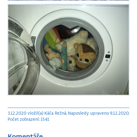
3.12.2020 vložil(a) Káča Režná. Naposledy upraveno 9.12.2020.
Počet zobrazení: 1541
Komentáře