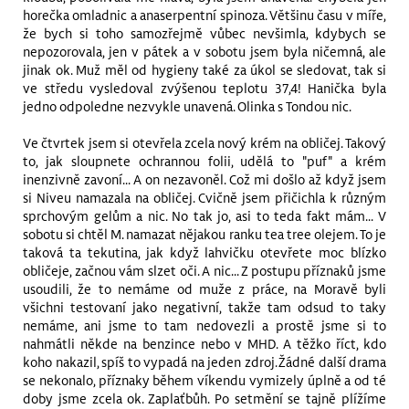
horečka omladnic a anaserpentní spinoza. Většinu času v míře,
že bych si toho samozřejmě vůbec nevšimla, kdybych se
nepozorovala, jen v pátek a v sobotu jsem byla ničemná, ale
jinak ok. Muž měl od hygieny také za úkol se sledovat, tak si
ve středu vysledoval zvýšenou teplotu 37,4! Hanička byla
jedno odpoledne nezvykle unavená. Olinka s Tondou nic.
Ve čtvrtek jsem si otevřela zcela nový krém na obličej. Takový
to, jak sloupnete ochrannou folii, udělá to "puf" a krém
inenzivně zavoní... A on nezavoněl. Což mi došlo až když jsem
si Niveu namazala na obličej. Cvičně jsem přičichla k různým
sprchovým gelům a nic. No tak jo, asi to teda fakt mám... V
sobotu si chtěl M. namazat nějakou ranku tea tree olejem. To je
taková ta tekutina, jak když lahvičku otevřete moc blízko
obličeje, začnou vám slzet oči. A nic... Z postupu příznaků jsme
usoudili, že to nemáme od muže z práce, na Moravě byli
všichni testovaní jako negativní, takže tam odsud to taky
nemáme, ani jsme to tam nedovezli a prostě jsme si to
nahmátli někde na benzince nebo v MHD. A těžko říct, kdo
koho nakazil, spíš to vypadá na jeden zdroj. Žádné další drama
se nekonalo, příznaky během víkendu vymizely úplně a od té
doby jsme zcela ok. Zaplaťbůh. Po setmění se tajně plížíme