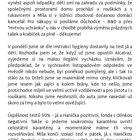
vynést aspoň odpadky, děti smí na zahradu za podmínky, že
společnými prostorami domu prochází v rouškách a s
rukavicemi a Míša si v ložnici zbudoval dočasnou domácí
kancelář. Pro nákupy si posíláme důchodce - B&D a přes
"mrtvou schránku" u nás v chodbě probíhá výměna prázdných
tašek a krabiček za plné - děkujeme!
V pondělí jsme se dle instrukcí hygieny dostavily na test já a
děti. Rozhodla jsem se, že když už jsme opustili Alcatraz,
vyjedeme si na malou ilegální vycházku. Uznávám, že
předpoklad, že v sychravém listopadovém odpoledni ve
Hvězdě nikdo nebude, byl poněkud pomýlený, ale i tak to
stálo za to. Drželi jsme se maximálně mimo cesty, kličkovali
jsme lesem jak zajíci a kolem brány, kde to nešlo, jsme
protichodce míjeli ve velmi uctivé vzdálenosti a pro jistotu i s
rouškami. Nikoho jsme neohrozili, do auta jsme nasedali už
skoro za tmy a bylo to velmi osvěžující.
Úspěšnost testů 50% - já a Hanička pozitivní, Tonda s Olinkou
negativní. Takže si jedeme soukromou karanténu uvnitř
celostátní karantény a momentálně máme tři vlny
rozvolňování. Míša končí izolaci teď v pátek, já s Haničkou