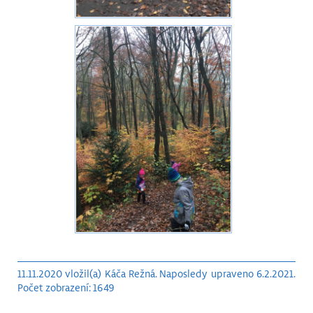
11.11.2020 vložil(a) Káča Režná. Naposledy upraveno 6.2.2021.
Počet zobrazení: 1649