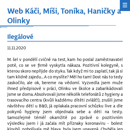
Web Káči, Míši, Toníka, Haničky a
Olinky
Ilegálové
11.11.2020
M. šel v pondělí cvičně na test, kam ho poslal zaměstnavatel
poté, co se ve firmě vyskytla nákaza. Pozitivní kolegyně, s
kterou skoro nepřijde do styku. Tak když mi to zaplatí, tak já si
tam klidně zajedu... A co myslíte? Měl ho tam! Dost nás to tedy
zaskočilo, ale ok, bereme na vědomí. Vyzvedla jsem muže
ihned předpisově v práci, Olinku ve školce a zabarikádovali
jsme se doma. Absolvovali jsme několik telefonátů z hygieny a
trasovacího centra (kvůli každému dítěti zvlášť!), zrušili jsme
návštěvu dětí u B&D, já oplakala pracovní schůzku live a dle
pokynů hygieny jsem objednala sebe a děti na testy.
Samozřejmě téměř okamžitě po zprávě o pozitivním
výsledku jsem i já začala mít příznaky koronaviru - bolest
kloubů, pobolívala mě hlava, byla jsem unavená. Chyběla jen