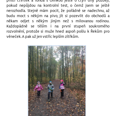
příští čtvrtek a Tonda s Olinkou ještě o čtyři dny později,
pokud nepůjdou na kontrolní test, o čemž jsem se ještě
nerozhodla. Stejně mám pocit, že pořádně se nadechnu, až
budu moct s někým na pivo, jít si pozevlit do obchodů a
někam odjet s někým jiným než s milovanou rodinou.
Každopádně se těším i na první stupeň soukromého
rozvolnění, protože si muže hned aspoň pošlu k Řekům pro
věneček. A pak už jen vstříc lepším zítřkům.