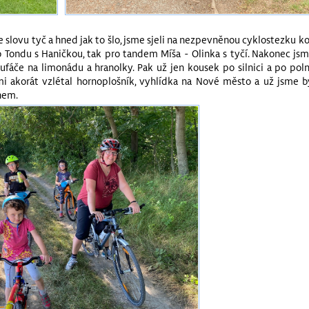
e slovu tyč a hned jak to šlo, jsme sjeli na nezpevněnou cyklostezku k
 Tondu s Haničkou, tak pro tandem Míša - Olinka s tyčí. Nakonec jsme
fáče na limonádu a hranolky. Pak už jen kousek po silnici a po pol
ami akorát vzlétal hornoplošník, vyhlídka na Nové město a už jsme 
nem.