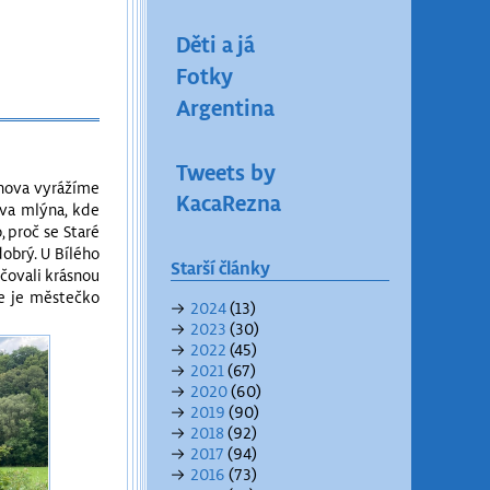
Děti a já
Fotky
Argentina
Tweets by
onova vyrážíme
KacaRezna
ova mlýna, kde
, proč se Staré
obrý. U Bílého
Starší články
ačovali krásnou
ce je městečko
→
2024
(13)
→
2023
(30)
→
2022
(45)
→
2021
(67)
→
2020
(60)
→
2019
(90)
→
2018
(92)
→
2017
(94)
→
2016
(73)