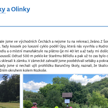
ky a Olinky
č, ale jsme ve východních Čechách a nejsme tu na rekreaci, žeáno. Z Š
. Tady kousek po luxusní cyklo podél Úpy, která nás vyvrhla u Rudr
ndlu a o místní manufaktuře na plátno (je mi 40 let a až tady mi došlo
sousoší. Odtud 500 m peklo ke Starému Bělidlu a pak už to zas bylo d
 zas sklesali k zámku. V zámecké zahradě jsme poobědvali sebáky a pokr
y jsme si nechali ujít prohlídku Barunčiny školy, naznali, že Skali
jižním okruhem kolem Rozkoše.