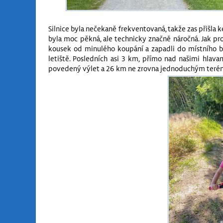
Silnice byla nečekaně frekventovaná, takže zas přišla k
byla moc pěkná, ale technicky značně náročná. Jak pro
kousek od minulého koupání a zapadli do místního bu
letiště. Posledních asi 3 km, přímo nad našimi hlav
povedený výlet a 26 km ne zrovna jednoduchým teré