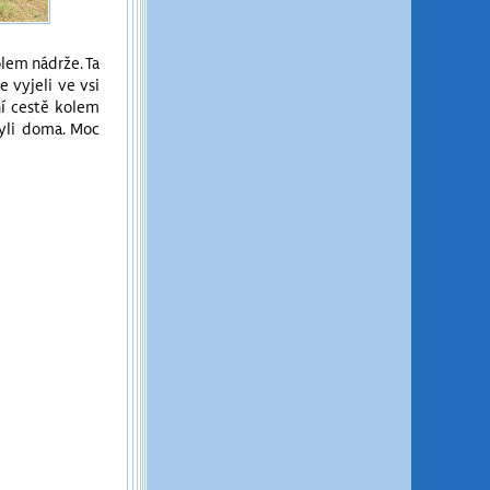
olem nádrže. Ta
 vyjeli ve vsi
ní cestě kolem
byli doma. Moc