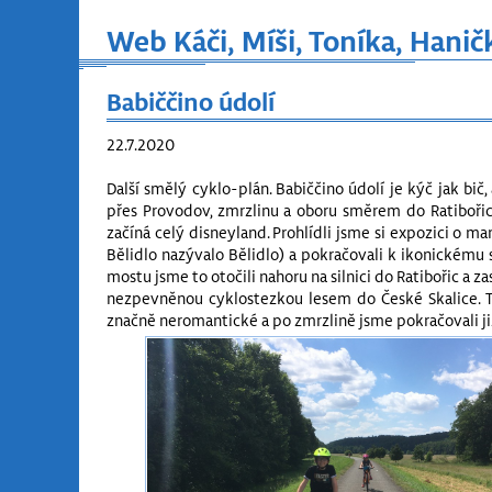
Web Káči, Míši, Toníka, Hanič
Babiččino údolí
22.7.2020
Další smělý cyklo-plán. Babiččino údolí je kýč jak bi
přes Provodov, zmrzlinu a oboru směrem do Ratibořic
začíná celý disneyland. Prohlídli jsme si expozici o ma
Bělidlo nazývalo Bělidlo) a pokračovali k ikonickému 
mostu jsme to otočili nahoru na silnici do Ratibořic a
nezpevněnou cyklostezkou lesem do České Skalice. Tad
značně neromantické a po zmrzlině jsme pokračovali 